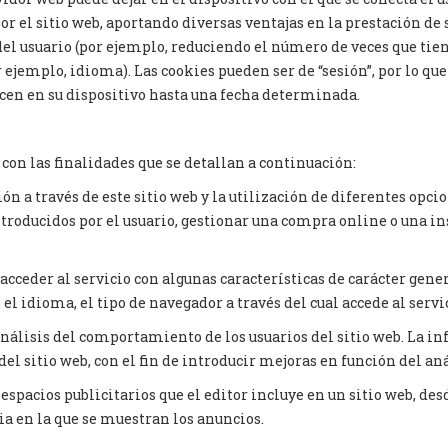
por el sitio web, aportando diversas ventajas en la prestación de 
 del usuario (por ejemplo, reduciendo el número de veces que tien
 ejemplo, idioma). Las cookies pueden ser de “sesión”, por lo que
cen en su dispositivo hasta una fecha determinada.
, con las finalidades que se detallan a continuación:
n a través de este sitio web y la utilización de diferentes opci
ntroducidos por el usuario, gestionar una compra online o una i
cceder al servicio con algunas características de carácter gene
el idioma, el tipo de navegador a través del cual accede al servici
álisis del comportamiento de los usuarios del sitio web. La i
del sitio web, con el fin de introducir mejoras en función del aná
spacios publicitarios que el editor incluye en un sitio web, desd
ia en la que se muestran los anuncios.