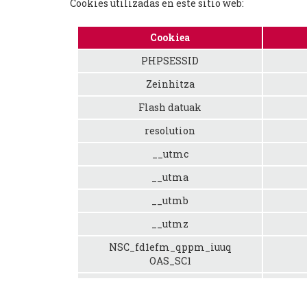
Cookies utilizadas en este sitio web:
Cookiea
PHPSESSID
Zeinhitza
Flash datuak
resolution
__utmc
__utma
__utmb
__utmz
NSC_fd1efm_qppm_iuuq
OAS_SC1
[askotarikoak]
Yo